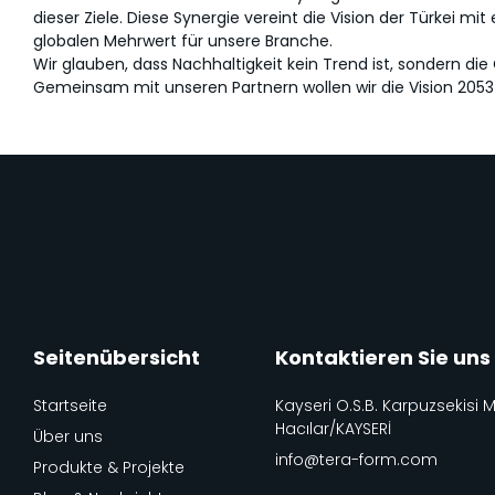
dieser Ziele. Diese Synergie vereint die Vision der Türkei m
globalen Mehrwert für unsere Branche.
Wir glauben, dass Nachhaltigkeit kein Trend ist, sondern di
Gemeinsam mit unseren Partnern wollen wir die Vision 2053 
Seitenübersicht
Kontaktieren Sie uns
Startseite
Kayseri O.S.B. Karpuzsekisi 
Hacılar/KAYSERİ
Über uns
info@tera-form.com
Produkte & Projekte